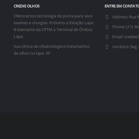
CREDIE OLHOS
ENTRE EM CONTAT
Oferecemos tecnologia de ponta para seus
Address:
Rua R
exames e cirurgias. Próximo a Estação Lapa
Phone:
(11) 3
8-Diamante da CPTM e Terminal de Ônibus
Lapa.
Email:
credieo
Sua clínica de oftalmologia e tratamentos
Horários:
Seg -
de olhos na lapa -SP