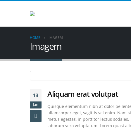
HOME
IMAGEM
Imagem
Aliquam erat volutpat
13
Jan
Quisque elementum nibh at dolor pellentes
ullamcorper eget, sagittis vel enim. Nam si
metus egestas, in porttitor lectus sodales.
laborum vero voluptatum. Lorem quasi aliq