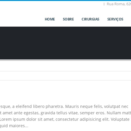
Rua Roma, 620
HOME
SOBRE
CIRURGIAS
SERVIÇOS
que, a eleifend libero pharetra. Mauris neque felis, volutpat nec
t amet ante egestas, gravida tellus vitae, semper eros. Nullam matt
 Lorem ipsum dolor sit amet, consectetur adipisicing elit. Voluptate
uid maiores...