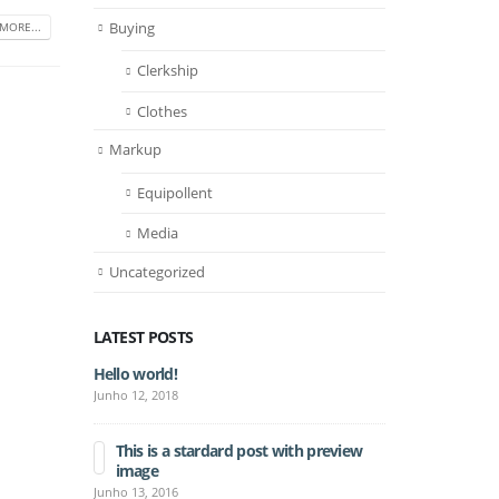
Buying
MORE...
Clerkship
Clothes
Markup
Equipollent
Media
Uncategorized
LATEST POSTS
Hello world!
This is 
thumbs 
Junho 12, 2018
Junho 11, 201
This is a stardard post with preview
image
This is
post
Junho 13, 2016