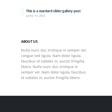
Junho 10, 201
This is a stardard slider gallery post
This is 
Junho 13, 2016
Maio 30, 
ABOUT US
Nulla nunc dui, tristique in semper vel,
congue sed ligula. Nam dolor ligula,
faucibus id sodales in, auctor fringilla
libero. Nulla nunc dui, tristique in
semper vel. Nam dolor ligula, faucibus
id sodales in, auctor fringilla libero.