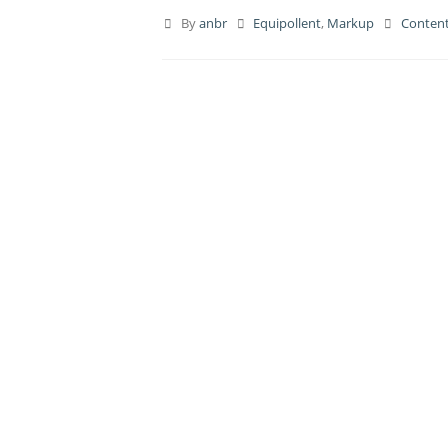
By
anbr
Equipollent
,
Markup
Conten