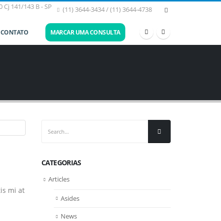
 Cj 141/143 B - SP
(11) 3644-3434 / (11) 3644-4738
CONTATO
MARCAR UMA CONSULTA
CATEGORIAS
Articles
is mi at
Asides
News