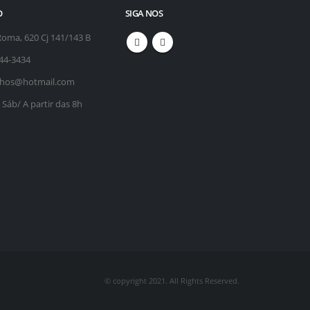
O
SIGA NOS
oma, 620 Cj 141/143 B
644-3434
lhos@hotmail.com
 Sáb/ A partir das 8h
© copyright 2021. All Rights Reserved.