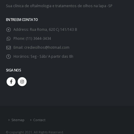
Sua clínica de oftalmologia e tratamentos de olhos na lapa -SP
ENTRE EM CONTATO
Address:
Rua Roma, 620 Cj 141/143 B
Phone:
(11) 3644-3434
Email:
credieolhos@hotmail.com
Horários:
Seg - Sáb/ A partir das 8h
SIGA NOS
Sitemap
Contact
© copyright 2021. All Rights Reserved.