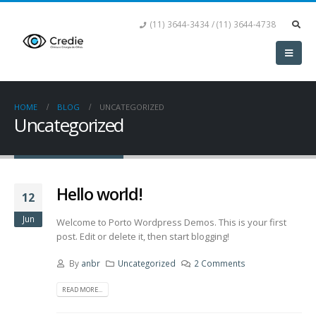
(11) 3644-3434 / (11) 3644-4738
HOME
BLOG
UNCATEGORIZED
Uncategorized
Hello world!
12
Jun
Welcome to Porto Wordpress Demos. This is your first
post. Edit or delete it, then start blogging!
By
anbr
Uncategorized
2 Comments
READ MORE...