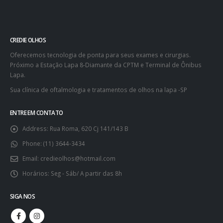
CREDIE OLHOS
Oferecemos tecnologia de ponta para seus exames e cirurgias.
Próximo a Estação Lapa 8-Diamante da CPTM e Terminal de Ônibus
Lapa.
Sua clínica de oftalmologia e tratamentos de olhos na lapa -SP
ENTRE EM CONTATO
Address:
Rua Roma, 620 Cj 141/143 B
Phone:
(11) 3644-3434
Email:
credieolhos@hotmail.com
Horários:
Seg - Sáb/ A partir das 8h
SIGA NOS