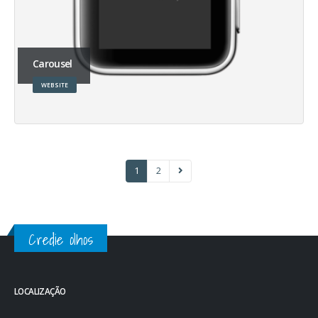
Carousel
WEBSITE
1
2
Credie olhos
LOCALIZAÇÃO