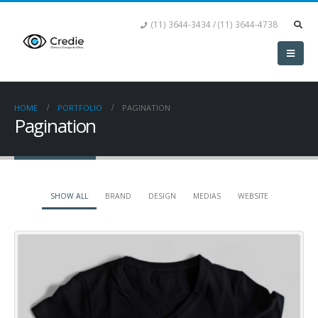
(11) 3644-3434 / (11) 3644-4738
HOME
PORTFOLIO
PAGINATION
Pagination
SHOW ALL
BRAND
DESIGN
MEDIAS
WEBSITE