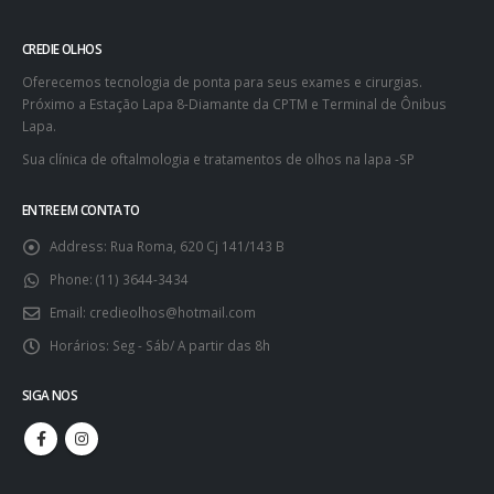
CREDIE OLHOS
Oferecemos tecnologia de ponta para seus exames e cirurgias.
Próximo a Estação Lapa 8-Diamante da CPTM e Terminal de Ônibus
Lapa.
Sua clínica de oftalmologia e tratamentos de olhos na lapa -SP
ENTRE EM CONTATO
Address:
Rua Roma, 620 Cj 141/143 B
Phone:
(11) 3644-3434
Email:
credieolhos@hotmail.com
Horários:
Seg - Sáb/ A partir das 8h
SIGA NOS