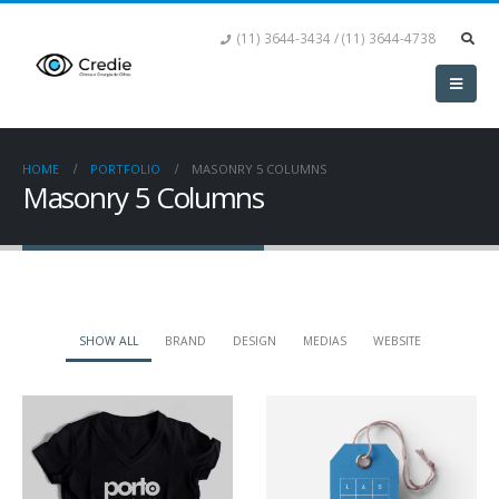
(11) 3644-3434 / (11) 3644-4738
HOME
PORTFOLIO
MASONRY 5 COLUMNS
Masonry 5 Columns
SHOW ALL
BRAND
DESIGN
MEDIAS
WEBSITE