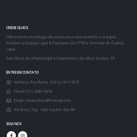
CREDIE OLHOS
Oferecemos tecnologia de ponta para seus exames e cirurgias.
Próximo a Estação Lapa 8-Diamante da CPTM e Terminal de Ônibus
Lapa.
Sua clínica de oftalmologia e tratamentos de olhos na lapa -SP
ENTRE EM CONTATO
Address:
Rua Roma, 620 Cj 141/143 B
Phone:
(11) 3644-3434
Email:
credieolhos@hotmail.com
Horários:
Seg - Sáb/ A partir das 8h
SIGA NOS