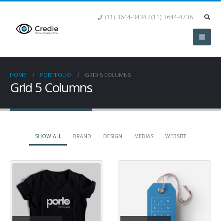
(11) 3644-3434 / (11) 3644-4738
HOME
PORTFOLIO
GRID 5 COLUMNS
Grid 5 Columns
SHOW ALL
BRAND
DESIGN
MEDIAS
WEBSITE