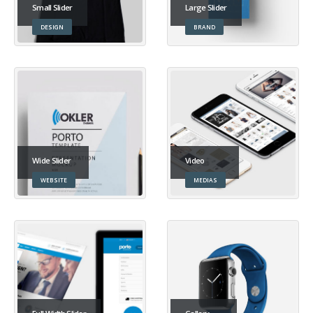
Small Slider
Large Slider
DESIGN
BRAND
Wide Slider
Video
WEBSITE
MEDIAS