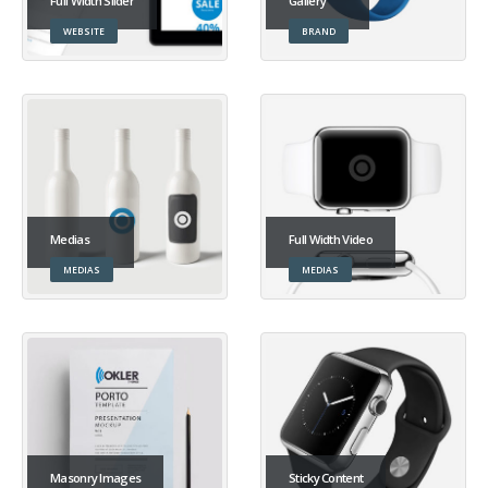
Full Width Slider
Gallery
WEBSITE
BRAND
Medias
Full Width Video
MEDIAS
MEDIAS
Masonry Images
Sticky Content