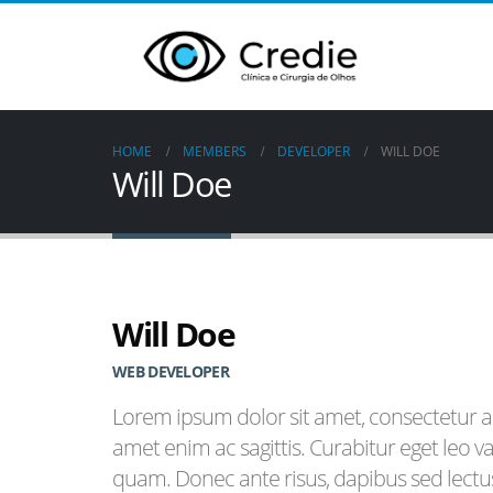
HOME
MEMBERS
DEVELOPER
WILL DOE
Will Doe
Will Doe
WEB DEVELOPER
Lorem ipsum dolor sit amet, consectetur ad
amet enim ac sagittis. Curabitur eget leo 
quam. Donec ante risus, dapibus sed lectus