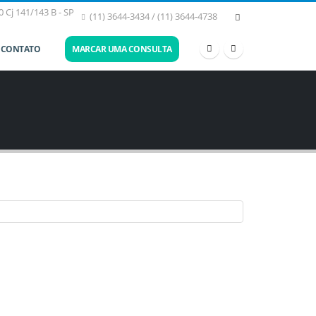
 Cj 141/143 B - SP
(11) 3644-3434 / (11) 3644-4738
CONTATO
MARCAR UMA CONSULTA