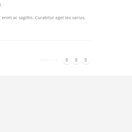
.
 enim ac sagittis. Curabitur eget leo varius,
FOLLOW ME
ve Websites
SEO Optimization
psum dolor sit amet, coctetur
Lorem ipsum dolor sit amet, co