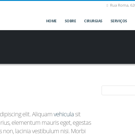
Rua Roma, 620
HOME
SOBRE
CIRURGIAS
SERVIÇOS
ipiscing elit. Aliquam
vehicula
sit
varius, elementum mauris eget, egestas
 non, lacinia vestibulum nisi. Morbi