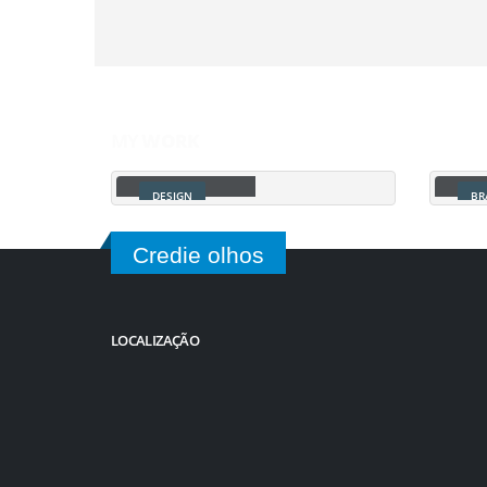
adipiscing elit.
adipisci
MY
WORK
Small Slider
Lar
DESIGN
BR
Credie olhos
LOCALIZAÇÃO