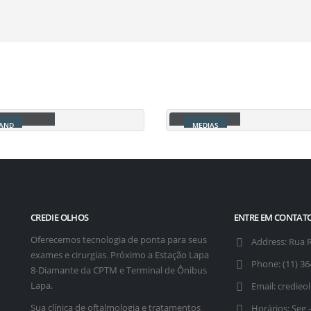
ng elit.
adipiscing elit.
ge Slider
Video
AND
MEDIAS
CREDIE OLHOS
ENTRE EM CONTAT
Oferecemos tecnologia de ponta para seus
Address:
Rua R
exames e cirurgias. Próximo a Estação Lapa
Phone:
(11) 3
8-Diamante da CPTM e Terminal de Ônibus
Lapa.
Email:
credieo
Sua clínica de oftalmologia e tratamentos
Horários:
Seg -