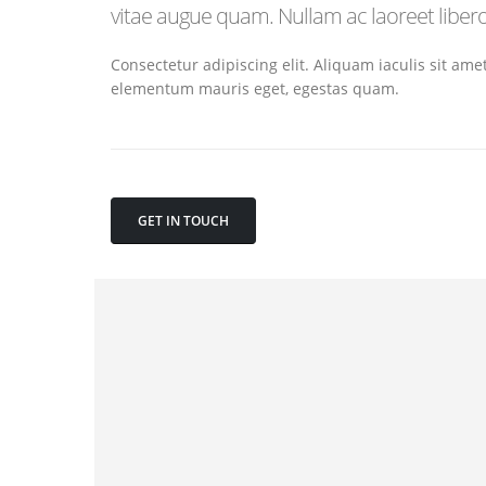
vitae augue quam. Nullam ac laoreet libero
Consectetur adipiscing elit. Aliquam iaculis sit amet
elementum mauris eget, egestas quam.
GET IN TOUCH
Mobile Apps
Creati
Lorem ipsum dolor sit amet, coctetur
Lorem i